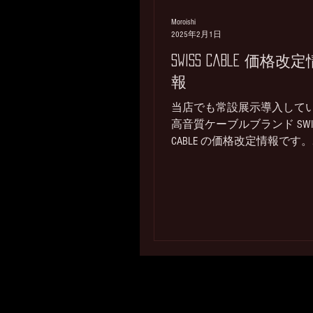
Moroishi
2025年2月1日
swiss cable 価格改定
報
当店でも常設展示導入して
高音質ケーブルブランド SWI
CABLE の価格改定情報です。
2025年4月1日より新価格と
ます。 これまでのSWISSCAB
記事 SWISS CABLE 展示導入 
ュー記事は こちらから -
SWISSCABLEリスト...