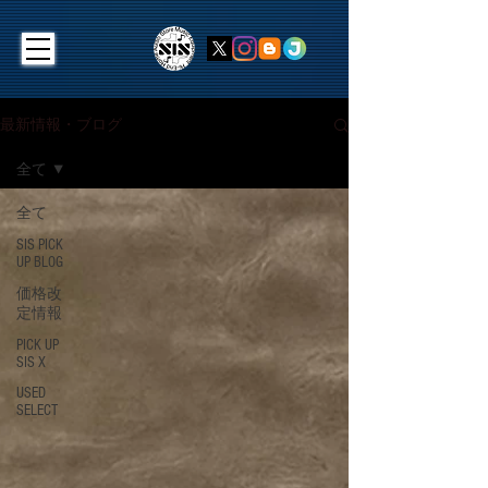
最新情報・ブログ
全て
全て
SIS PICK
UP BLOG
価格改
定情報
PICK UP
SIS X
USED
SELECT