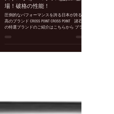
ストパフォーマンス電源BOX登
場！破格の性能！
圧倒的なパフォーマンスを誇る日本が誇る孤
高のブランド CROSS POINT CROSS POINT 諸石
の特選ブランドのご紹介はこちらから ブラ
ンドこそ知名度は大きくなくブランドのポリ
シーとしてメディアなどに露出や宣伝をしな
いスタンスもありますが、今や海外でも人気
が出るなど確実に日々愛用者が増えているブ
ランドでありそのパフォーマンスと改善のポ
テンシャルこそがCROSS POINTの魅力です。
＊CROSS POINTは特約店のみの販売となりま
す。 CROSS POINT新製品のハイコストパフォ
ーマンスの電源BOXの登場です！ ＊金価格や
カーボンファイバー等の価格高騰により予告
なき価格変更があります。 XP-PB ST
￥320,000(税込) 電源BOX ＊本製品に電源ケ