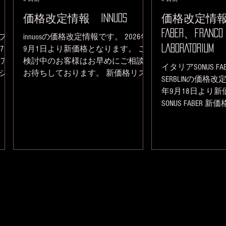
価格改定情報 innuos
価格改定情報 
FABER、FRANCO
ップ
innuosの価格改定情報です。 2026年
LABORATORIUM
17
9月1日より新価格となります。 ご
ーア
検討中のお客様はお早めにご相談を
イタリアSONUS FABE
グシ
お待ちしております。 新価格リス
SERBLINの価格改
7
トは下記となります。 NAZARÉ
年9月18日より
プ)
FLOW、MSB ProISL Module、CH-Link
SONUS FABER 新
末ま
Module、NAZARÉ NETは、価格改定はご
SERBLIN新価格リスト
望は
ざいません。 innuosの各製品のレビ
価格リスト 製品
きま
ュー記事はこちら 製品について質
相談、ご注文御座
をお
問、ご相談、ご注文御座いましたら
軽に下記までお問
フォ
お気軽に下記までお問合せお待ちし
ります。 試聴希
アン
ております。 試聴希望はご予約に
対応いたしますの
てご対応いたしますので、お問い合
せ、ご相談などご
デル
わせ、ご相談などご連絡お待ちして
ります。 エスア
マン
おります。 エスアイエス 諸石
moroishi@sisaudio.co.jp ＿＿＿＿＿
駆動
moroishi@sisaudio.co.jp ＿＿＿＿＿＿＿
＿＿＿＿＿＿＿＿