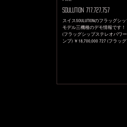
SOULUTION 717,727,757
スイスSOULUTIONのフラッグシ
モデル三機種のデモ情報です！ 7
(フラッグシップステレオパワ
ンプ) ￥18,700,000 727 (フラッ
ッププリアンプ) ￥11,550,000 75
(フラッグシップフォノプリアン
￥13,200,000 ＊デモ期間は8月
でを予定しています。 試聴希
ご予約にてご対応させていただ
すのでお気軽に下記までご連絡
待ちしております。 上段が757
ノプリアンプ、下段が727プリ
プ 717、727は以前デモをしその
SOULUTIONのフラッグシップモ
に相応しい素晴らしいパフォー
スに感心しました。 特に717の