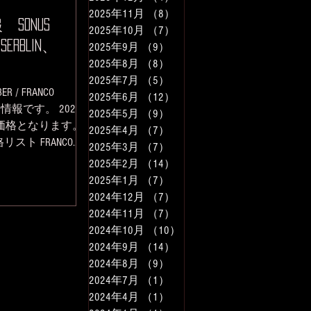
2025年11月
（8）
8件の記事
SONUS
2025年10月
（7）
7件の記事
 SERBLIN、
2025年9月
（9）
9件の記事
2025年8月
（8）
8件の記事
2025年7月
（5）
5件の記事
R / FRANCO
2025年6月
（12）
12件の記事
定情報です。 2026
2025年5月
（9）
9件の記事
新価格となります。
2025年4月
（7）
7件の記事
価格リスト FRANCO
2025年3月
（7）
7件の記事
 LABORATORIUM新
2025年2月
（14）
14件の記事
について質問、ご
2025年1月
（7）
7件の記事
いましたら お気
2024年12月
（7）
7件の記事
合せお待ちしてお
2024年11月
（7）
7件の記事
望はご予約にてご
2024年10月
（10）
10件の記事
で、お問い合わ
2024年9月
（14）
14件の記事
連絡お待ちしてお
2024年8月
（9）
9件の記事
イエス 諸石
2024年7月
（1）
1件の記事
＿＿
2024年4月
（1）
1件の記事
＿＿＿＿＿＿＿＿