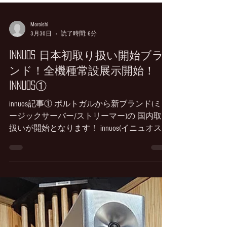
Moroishi
3月30日
読了時間: 6分
INNUOS 日本初取り扱い開始ブラ
ンド！全機種常設展示開始！
innuos①
innuos記事① ポルトガルから新ブランド(ミュ
ージックサーバー/ストリーマー)の 国内取り
扱いが開始となります！ innuos(イニュオス)
取り扱い：(株)タイムロード innuosサイトは
こちら 速報！ innuos② Amelia代表がご来店さ
れました！詳細記事はこちら innuos③
STREAM1/LPS1のレビュー記事はこちら
innuos④ STREAM3のレビュー記事はこちら
innuos⑤ ZEN NEXT-GENのレビュー記事はこち