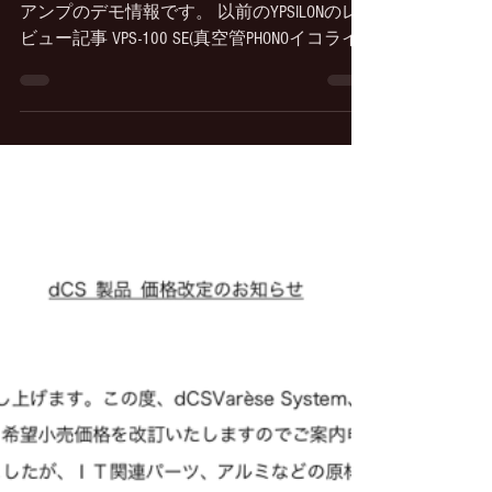
3月11日
読了時間: 3分
YPSILON PST-100MK2 SE HYPERION
ギリシャYPSILONのトップエンドセパレート
アンプのデモ情報です。 以前のYPSILONのレ
ビュー記事 VPS-100 SE(真空管PHONOイコライ
ザーアンプのレビュー記事はこちら PST-100
SE (プリアンプ) 内部配線銀線仕様
￥10,120,000(税込) HYPERION (モノラルパワー
アンプ) ￥15,840,000(税込、ペア) PST-100 MK2
SE プリアンプのPST-100 MK2 SEはPST-100 MK2
の内部配線や全てのオーディオ信号に純銀線
を使用したスペシャルエディションモデルで
す。 整流管 6CA4を搭載し自社設計、製造の
アッテネーターを使用したプリアンプです。
制御回路は最小限とし機器内部での高周波ノ
イズ発生を極限にまで抑える為にアンプ自体
にスイッチやレバーが一切なく(メイン電源
のみ本体底部)全ての音量、入力操作はリモ