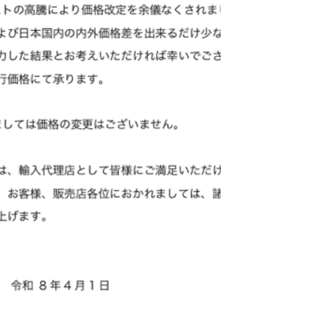
コンでの操作となります。 YPSILONサウンド
の音色や表情はこのPST-100 MK2 SEで生まれ
ているといえる音色の滑らかさが特徴のプリ
アンプです。 HYPERION...