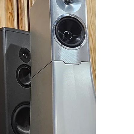
ら innuos⑥ ZENith NEXT-GENのレビュー記事は
こちら innuos⑦ フラッグシップモデル
NAZAREのレビュー記事はこちら ⑧NAZARE
FLOW / NETのレビュー記事はこちら イニュオ
スは、世界的な音楽再生ソフトRoonのコアサ
ーバーとして高い評価を受け、またRoonを超
える音質との評価を受ける注目のイニュオス
独自開発ソフト"Sense”を備えるなど、現在世
界中のオーディオファイルから厚い支持を集
めています。 そのイニュオスが豊富なライ
ンナップを一堂に揃えて、いよい