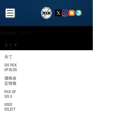
最新情報・ブログ
全て
全て
SIS PICK
UP BLOG
価格改
定情報
PICK UP
SIS X
USED
SELECT