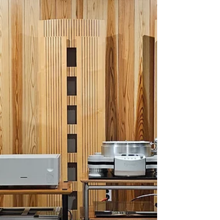
ュアを採用していますが、今回のHAILEY 3.2は
その仕上げの質感もさらに磨きがかかり見て
も触れても美しい仕上げとなっております。
YG ACOUSTICSの進化する今の音は歪感が極め
て少なく滲みの無い静寂の中で音楽の演奏さ
れる空気感さえも肌で感じられるような世界
観を体感できます。 本体はアルミの削り出
しの密閉で非常に硬質で重量も非常にありま
すが、そこから出てくる音はキツさや硬さと
は無縁の