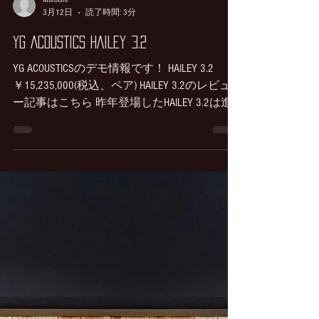
Moroishi
3月12日
読了時間: 3分
YG ACOUSTICS HAILEY 3.2
YG ACOUSTICSのデモ情報です！ HAILEY 3.2
￥15,235,000(税込、ペア) HAILEY 3.2のレビュ
ー記事はこちら 昨年登場したHAILEY 3.2は進
化し続けるYG ACOUSTICSの「今」を体感でき
る素晴らしいパフォーマンスを持つスピーカ
ーで。現代最先端のハイエンドサウンドを味
わえます。 ここまでの性能のスピーカーで
すので鳴らしきるためにパワーや質感をアン
プに要求しますがクオリティの高いアンプで
鳴らした時の音楽の再現性は格別です！ YG
ACOUSTICSのハイエンドシリーズは一貫して
アルミニウムの削り出し、密閉のエクロウジ