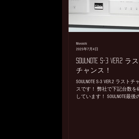
傷、小スレ、色焼け箇所あり
属：元箱、取説、電源 ③MSB 
DIAMOND DACⅣ PLUS＋DIAMOND
POWER＋SIGNATURE DATA CDⅣ
詳細URLはこちら DIAMOND DA
Moroishi
PLUS SIGNATURE DATA CDⅣ 税込み
2025年7月4日
定価￥6,572,500→SOLD ✉諸
でお問い合わせ CDトラン
SOULNOTE S-3 VER.2 
ート＋DACのシステムのセッ
チャンス！
売 DIAMOND DAC、トランス
SOULNOTE S-3 VER.2 ラスト
へはDIAMON POWER BASEより
スです！ 弊社で下記台数を
を供給します。 DIAMOND..
しています！ SOULNOTE最後
DISCプレイヤーを入手でき
ャンスです。 最近もご注文
ただいている推薦CD/SACD
ヤーです。 S-3 VER.2 ...