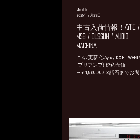
Moroishi
2025年7月29日
中古入荷情報！AYRE /
MSB / DUSSUN / AUDIO
MACHINA
＊8/7更新 ①Ayre / KX-R TWENT
(プリアンプ) 税込売価
→￥1,980,000 ✉諸石までお
合わせ KX-RからのTWENTYア
デート。 本国工場でメンテ
ス済 状態：小傷、薄スレ、
け箇所あり 付属：元箱、電
取説、リモコン ②Ayre / MX-R
TWENTY VU (モノラルパワー) 
R TWENTY 税込み売価→SOLD 
石までお問い合わせ MX-R
TWENTYアップデート 状態：