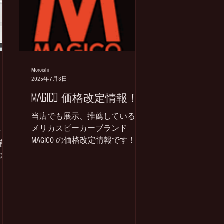
STONE VIOLET GOLD レビュー記事
 付
はこちら AU TRU STONE VIOLETレビ
/
ュー記事より抜粋 「情報量豊富
でレンジも広く解像度も高く聴
 商品
き入ってしまいます。ノスタル
CⅣ
ジーにアナログの雰囲気を味わ
Moroishi
2025年7月3日
うタイプとは異なり積極的にア
石ま
ナログのエネルギーを味わえる
スポ
ラスト
MAGICO 価格改定情報！
一聴して現代的な音色を持つハ
ト販
当店でも展示、推薦しているア
イエンドサウンド！ この音色は
ポート
メリカスピーカーブランド
これまでのMCカートリッジでは
チャン
電源
MAGICO の価格改定情報です！
味わえなかったもので、コイル
確保
2025年8月1日より新価格となり
に使用されている24K金線が大き
の
ます！ M,Sシリーズの価格改定
く影響している事
るチ
となりAシリーズは価格据え置き
をい
となります。 ご検討のお客様は
プレイ
お早めにご相談をお待ちしてお
ります。 当店ではS3...