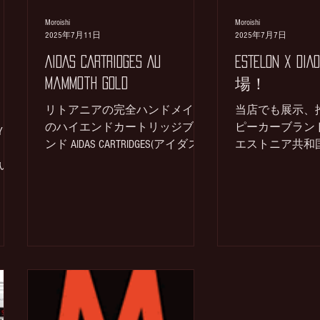
Moroishi
Moroishi
2025年7月11日
2025年7月7日
AIDAS CARTRIDGES AU
ESTELON X DI
Mammoth Gold
場！
リトアニアの完全ハンドメイド
当店でも展示、
のハイエンドカートリッジブラ
ピーカーブラン
Y VU
ンド AIDAS CARTRIDGES(アイダス)
エストニア共和
フラッグシップMCカートリッジ
スピーカーブランド 
問い
MAMMOTH GOLD 税込定価
製品X DIAMONDの
ップ
￥2,310,000 シベリアンマンモス
MK2 標準仕上げ(Black
ナン
の牙をボディに採用したMCカー
Gloss,White Gloss)...
色焼
トリッジ！ 前回ご紹介した初め
源、
てAIDAS CARTRIDGESを試聴したモ
デルがフラッグシップAUシリー
MX-
ズ AU TRU STONE VIOLET GOLDでし
✉諸
た。 AU TRU STONE VIOLET GOLD 定
から
価￥1,683,000(税込) AIDAS / AU TRU
小