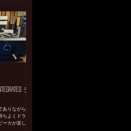
INTEGRATED デ
でありながらも
持ちよくドライ
ピーカが楽しく
で弾むように音