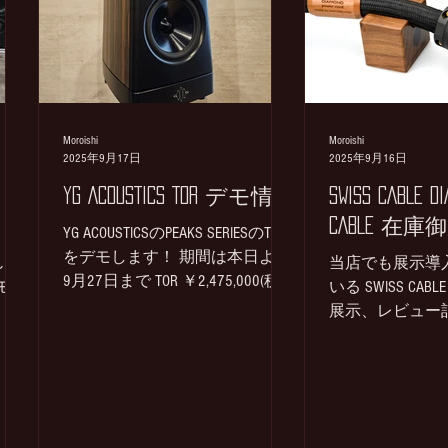
本体のみ ④SAEC / PL-6000 4m
ニン
￥81,400→SOLD 状態：良好。小
点
傷、小スレ 付属：ケーブルのみ
りコ
⑤ACOUSTIC REVIVE / RTP-6 ULTIMATE
ま
￥228,800→税込売価￥SOLD お問
小ス
い合わせは諸石まで✉ 状態：本
ブ
Moroishi
Moroishi
体表面に少々擦り傷あり、足ゴ
2025年9月17日
2025年9月16日
グ、
ムが劣化により取れかかり箇所
MC
YG ACOUSTICS TOR デモ情報
SWISS CABLE D
あり 付属：本体のみ 試聴希望は
の構
CABLE 在
ご予約にてご対応いたしますの
YG ACOUSTICSのPEAKS SERIESのTOR
で、お問い合わせ、ご相談など
をデモします！ 期間は本日より
お求
もいえ
当店でも展示導
ご連絡お待
9月27日まで TOR ￥2,475,000(税
か。
級モノ
いる SWISS CABLE
込、ペア) 専用スタンド
使い
展示、レビュー
￥517,000(税込、ペア) YG
IO
年末か
DIAMOND POWER 
ACOUSTICSと言えばリファレンス
す
￥429,000(税込) 
シリーズのSonja、Haileyなどの印
 ＊今
￥528,000(税
象が強いですが、新しいPeaksシ
予定
が御座います！..
リーズも幅広いお客様にお勧め
化・・