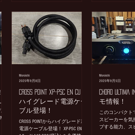
できる能力を持ち力を入れてい
術を
るシリーズです。 当店ではCAIRN
ンス
を常設しており2階試聴ルームで
た
活躍していますが、そのCAIRNの
一つ上のモデルTOR CAIRN
る負
￥1,848,000(税込、ペア) 専用ス
UMア
タンド ￥440,000(税込、ペア)
の本
CAIRNのレビュー記事はこちら 並
しま
べると正に一回り大きくしたサ
ンス
イズでウーファーがCAIRNの15cm
 現
に比べてTORは18cmとなりエンク
E
Moroishi
Moroishi
ロウジュアのサイズが異なりま
2025年9月8日
2025年9月5日
リア
す。重量はCAIRNの12.5kgに対し
(税
！
CROSS POINT XP-PSC EN CU
CHORD ULTIMA 
てTORは18kgとなります。 CAIRN
S
ハイグレード電源ケー
モ情報！
はそのサイズのコンパクトさを
ーカ
の
感じられないほどのスケール感
ブル登場！
デル
ンプ
このコンパクト
と高域の広がりなどPeaks Seriesの
MA
AS
スピーカーを気
CROSS POINTからハイグレード新
登場から注目しておりました
仕上
レビ
ブする能力、ス
電源ケーブル登場！ XP-PSC EN/CU
歌うように軽快