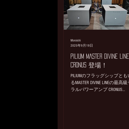
ンスガリのため分解クリー
グ。 スペック点検、各動作
検。 メンテ済みの状態とな
ンディションは良好と言え
す。 状態：各筐体に小傷、
レあり 付属：画像のDCケー
Moroishi
2025年9月19日
ル、フィッシャー変換プラ
ケーブル 中古半年動作保証 
PILIUM MASTER DIVINE LINE
PHONO入力×2、CD(ライン)×1
CRONUS 登場！
成となります。 往年の名機
CELLOのアナログサウンドを
PILIUMのフラッグシップと
めのお客様に如何でしょう
るMASTER DIVINE LINEの最高
メンテ済みでご安心してお
ラルパワーアンプ CRONUS
いただけます。 ②③CELLO AUD
￥24,200,000(税込) 噂では
/ PERFORMANCE モノラルパワーア
ら来年に登場予定との事で
ンプ
が、一早くSISに来ました！
回のデモ期間は9月末までを
DIVINE LINEからの大きな進