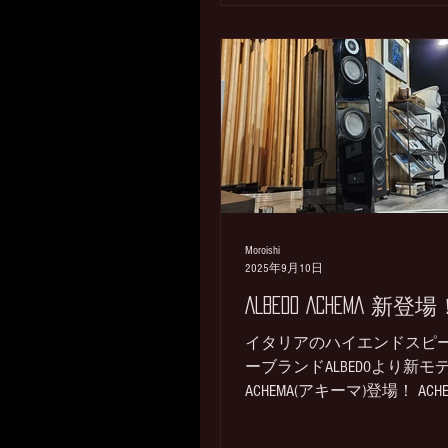
4年の開発期間を経て最新技
駆使し、究極のパフォーマ
を実現するために開発され
PILIUM新世代のMASTER DIVINE
LINE。 このアンプはあらゆ
荷を妥協無く駆動し真のPILI
ンプとしてスピーカー本来
質と特性を最大限に引き出
す。 当店の現在のリファレ
アンプの座を射止めたPILIUM
在の常設展示機はPILIUM DIVIN
Moroishi
2025年9月10日
LINEのセパレートアンプ プ
ンプ：ALEXANDER ￥9,900,000
ALBEDO ACHEMA 新登場
込) モノラルパワー：HERUCLE
イタリアのハイエンドスピ
￥17,600,000(税込) これまで
ーブランドALBEDOより新モ
PILIUMの記事 ARES プリア
ACHEMA(アキーマ)登場！ ACHE
レビュー記事はこちら LEONID
￥3,960,000(税込、ペア) ＊
インテグレーテッドアンプ 
げはGlossyLacqueredBlack、
ュー記事はこちら