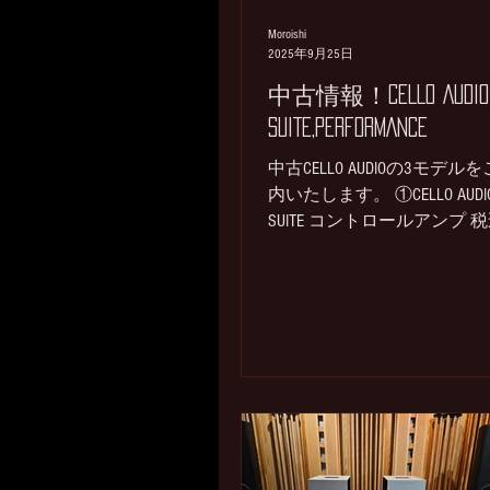
Moroishi
2025年9月25日
中古情報！CELLO AUDIO
SUITE,PERFORMANCE
中古CELLO AUDIOの3モデル
内いたします。 ①CELLO AUDIO
SUITE コントロールアンプ 
み売価→SOLD お問い合わせは
石✉ まで 搭載モジュールは
P101/P101 MC P201 CD P301 MA
OUT メンテナンス履歴：202
12月 電源部劣化コンデンサ
換。ボリューム及びバラン
触不良の為分解クリーニン
ミューティングリレー接触
為交換。 P101のコンデンサ
換、P301のボリューム及び