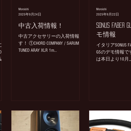
Moroishi
Moroishi
2025年9月24日
2025年9月22日
 /
中古入荷情報！
SONUS FABER 
モ情報
中古アクセサリーの入荷情報で
す！ ①CHORD COMPANY / SARUM
をご案
イタリアSONUS FABE
TUNED ARAY XLR 1m
/
G5のデモ情報で
￥388,800→SOLD 状態：良好。収
税込
は本日より10
縮チューブの印字に文字擦れ、
 諸
定しています。 GUARN
小傷、小スレ 付属：ケーブルの
￥3,850,000
み ②TIGLON / TPL-2000X XLR 1.5m メ
IN
タンド込) ＊仕
ーカーサイトURLはこちら 定価
4年
Red/Wenge/Graphit
￥214,500→SOLD 状態：良好、小
ー交
傷、小スレ 付属：ケーブルのみ
ス接
③ACROLINK / 6N-A2400Ⅱ RCA
グ。
1.5m ￥70,400→税込売価￥22,000
不良
お問い合わせは諸石まで✉ 状
ー交
態：良好、小傷、小スレ 付属：
バラ