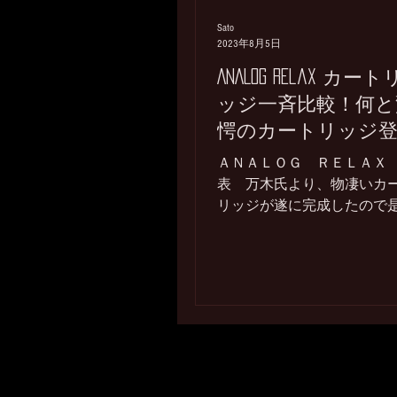
Sato
2023年8月5日
ANALOG Relax カート
ッジ一斉比較！何と
愕のカートリッジ
場！！
ＡＮＡＬＯＧ ＲＥＬＡＸ
表 万木氏より、物凄いカ
リッジが遂に完成したので
お聴き下さいとご連絡を頂
折角の機会ですので全ての
ンナップをお持ち頂き一斉
試聴をさせて下さいとお願
しまして、楽しみにしてお
したこの日が遂にやって参
した。...