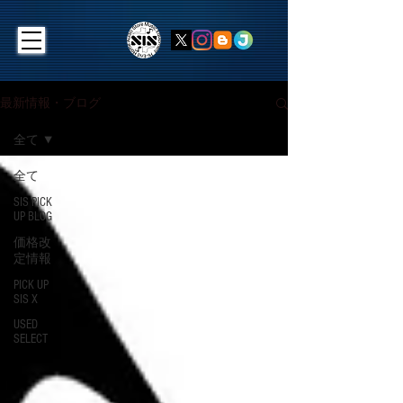
最新情報・ブログ
全て
全て
SIS PICK
UP BLOG
価格改
定情報
PICK UP
SIS X
USED
SELECT