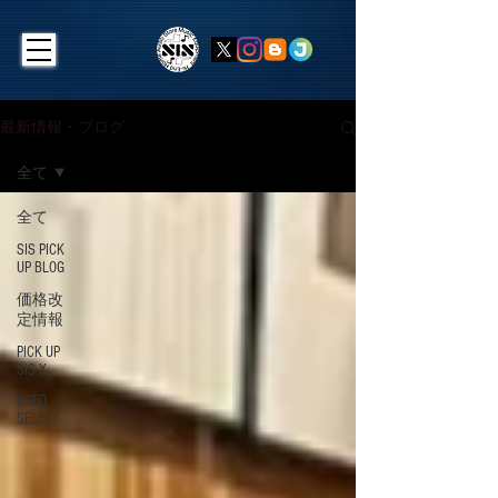
最新情報・ブログ
全て
全て
SIS PICK
UP BLOG
価格改
定情報
PICK UP
SIS X
USED
SELECT