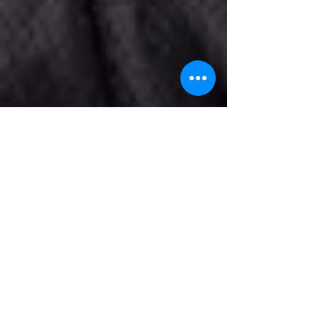
Sato
2024年9月6日
読了時間: 1分
Magico CEO ALON WOLFさんにご来店
頂きました！
３月にご来店頂いた際、Xに投稿させて頂き
ましたご内容になります。 色々、貴重なお
話や弊社試聴室へのアドバイス等頂き、有意