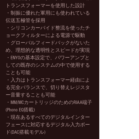
トランスフォーマーを使用した設計
・制振に優れた軍用にも使われている
伝送五極管を採用
・シリコンカーバイド整流を使ったチ
ョークフィルターによる電源で駆動
・グローバルフィードバックがないた
め、理想的な透明性とスピードが実現
・ENYOの基本設定で、パワーアンプと
しての既存のシステムの中で使用する
ことも可能
・入力はトランスフォーマー経由によ
る完全バランスで、切り替えレジスタ
ー音量することも可能
・MM/MCカートリッジのためのRIAA端子
(Phono EQ搭載)
・現在あるすべてのデジタルインター
フェースに対応するデジタル入力ボー
ド(DAC搭載モデル)