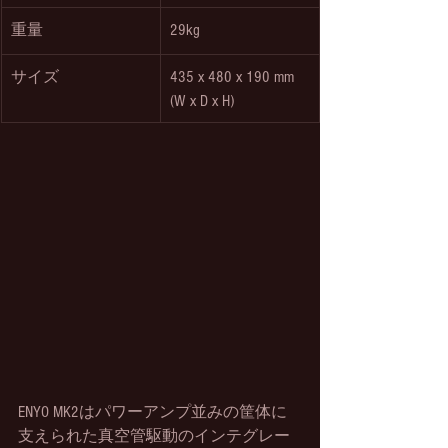
重量
29kg
サイズ
435 x 480 x 190 mm  
(W x D x H)
ENYO MK2はパワーアンプ並みの筐体に
支えられた真空管駆動のインテグレー