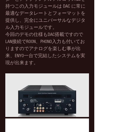
持つこの入力モジュールは DAC に常に
最適なデータレートとフォーマットを
提供し、完全にユニバーサルなデジタ
ル入力モジュールです。
今回のデモの仕様もDAC搭載ですので
LAN接続でROON、PHONO入力も付いてお
りますのでアナログを楽しむ事が出
来、ENYO一台で完結したシステムを実
現が出来ます。