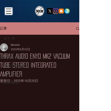
記事
全て
Moroishi
全て
2025年8月22日
THRAX AUDIO ENYO MK2 VACUUM
SIS PICK UP BLOG
TUBE STEREO INTEGRATED
価格改定情報
AMPLIFIER
PICK UP SIS X
更新日：
2025年10月20日
USED SELECT