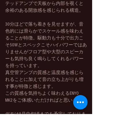
テッドアンプで天板から内部を覗くと
余裕のある開放感を感じられる構造。
30分ほどで落ち着きを見せますが、音
色的には滑らかでスケール感を味わえ
ることが特徴。駆動力も十分で出力こ
そ50Wとスペックこそハイパワーではあ
りませんがフロア型や大型のスピーカ
ーも気持ち良く鳴らしてくれるパワー
を持っています。
真空管アンプの質感と温度感を感じら
れることに加えて音の立ち上がりも増
す事が特徴と感じます。
この質感を気持ちよく味わえるENYO 
MK2をご体感いただければと思います。
デモは9月中旬頃までを予定しておりま
す。