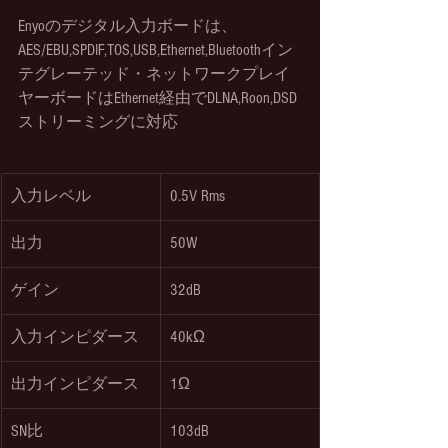
Enyoのデジタル入力ボードは、
AES/EBU,SPDIF,TOS,USB,Ethernet,Bluetoothイン
テグレーテッド・ネットワークプレイ
ヤーボードはEthernet経由でDLNA,Roon,DSD
ストリーミングに対応
入力レベル
0.5V Rms
出力
50W
ゲイン
32dB
入力インピダース
40kΩ
出力インピダース
1Ω
SN比
103dB