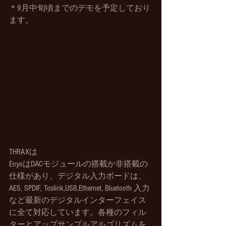
＊9月中旬頃までのデモを予定しており
ます。
THRAXは
EnyoはDACモジュールの搭載か非搭載の
仕様があり、デジタル入力ボードは、
AES, SPDIF, Toslink,USB,Ethernet, Bluetooth 入力
など最新のデジタルインターフェイス
に全て対応しています。各種のフィル
ターとアップサンプルアルゴリズムを