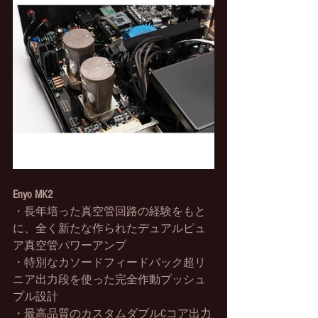
Enyo MK2
・長年培った真空管回路の経験をもと
に、全く新たな作られたデュアルピュ
ア真空管パワーアンプ
・特別なカソードフィードバック超リ
ニア出力段を使った完全作動プッシュ
プル設計
・最高品質のカスタムダブルCコア出力