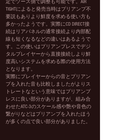
定でソース側で調整も可能です。AIR 
TIGHTによると発売当時はプリアンプ不
要説もありより鮮度を求める使い方も
多かったようです。実際にCD DIRECT接
続はリアパネルの通常接続より内部配
線も短くなるなどの違いはあるようで
す。この使いはプリアンプレスでデジ
タルプレイヤーから直接接続しより鮮
度高いシステムを求める際の使用方法
となります。
実際にプレイヤーからの音とプリアン
プを入れた音も比較しましたがよりス
トレートなという意味ではプリアンプ
レスに良い部分がありますが、組み合
わせたATC-3のスケール感や艶や音色の
繋がりなどはプリアンプを入れたほう
が多くの点で良い部分がありました。