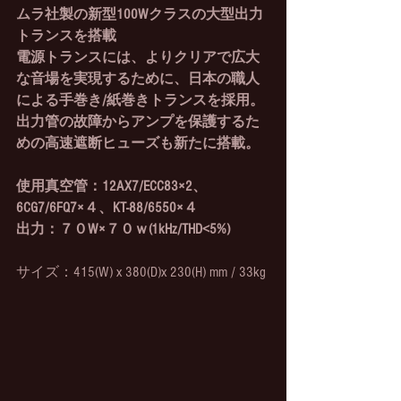
ムラ社製の新型100Wクラスの大型出力
トランスを搭載
電源トランスには、よりクリアで広大
な音場を実現するために、日本の職人
による手巻き/紙巻きトランスを採用。
出力管の故障からアンプを保護するた
めの高速遮断ヒューズも新たに搭載。
使用真空管：12AX7/ECC83×2、
6CG7/6FQ7×４、KT-88/6550×４
出力：７０W×７０ｗ(1kHz/THD<5%)
サイズ：
415(W) x 380(D)x 230(H) mm / 33kg 