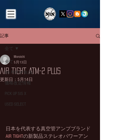
記事
全て
Moroishi
全て
5月13日
AIR TIGHT ATM-2 PLUS
SIS PICK UP BLOG
更新日：
5月14日
価格改定情報
PICK UP SIS X
USED SELECT
日本を代表する真空管アンプブランド
AIR TIGHT
の新製品ステレオパワーアン