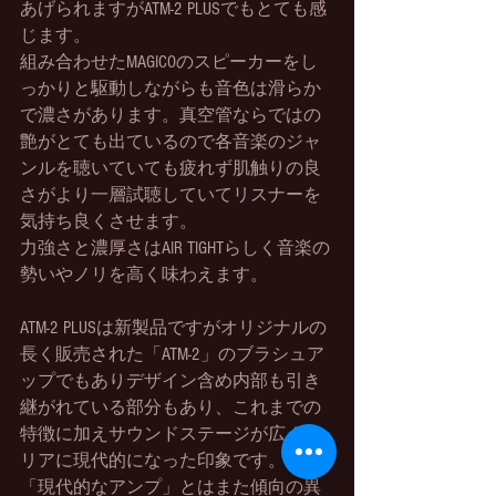
あげられますがATM-2 PLUSでもとても感
じます。
組み合わせたMAGICOのスピーカーをし
っかりと駆動しながらも音色は滑らか
で濃さがあります。真空管ならではの
艶がとても出ているので各音楽のジャ
ンルを聴いていても疲れず肌触りの良
さがより一層試聴していてリスナーを
気持ち良くさせます。
力強さと濃厚さはAIR TIGHTらしく音楽の
勢いやノリを高く味わえます。
ATM-2 PLUSは新製品ですがオリジナルの
長く販売された「ATM-2」のブラシュア
ップでもありデザイン含め内部も引き
継がれている部分もあり、これまでの
特徴に加えサウンドステージが広くク
リアに現代的になった印象です。
「現代的なアンプ」とはまた傾向の異