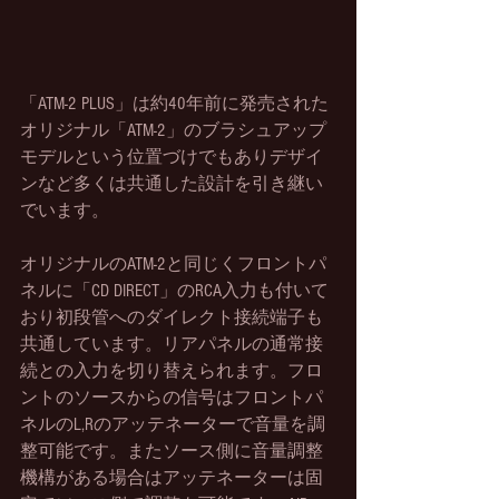
「ATM-2 PLUS」は約40年前に発売された
オリジナル「ATM-2」のブラシュアップ
モデルという位置づけでもありデザイ
ンなど多くは共通した設計を引き継い
でいます。
オリジナルのATM-2と同じくフロントパ
ネルに「CD DIRECT」のRCA入力も付いて
おり初段管へのダイレクト接続端子も
共通しています。リアパネルの通常接
続との入力を切り替えられます。フロ
ントのソースからの信号はフロントパ
ネルのL,Rのアッテネーターで音量を調
整可能です。またソース側に音量調整
機構がある場合はアッテネーターは固