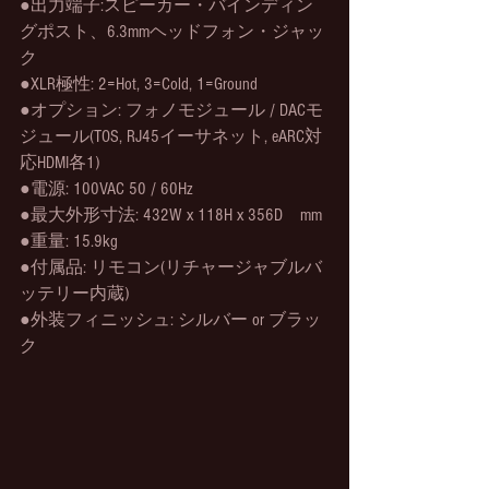
●出力端子:スピーカー・バインディン
グポスト、6.3mmヘッドフォン・ジャッ
ク
●XLR極性: 2=Hot, 3=Cold, 1=Ground
●オプション: フォノモジュール / DACモ
ジュール(TOS, RJ45イーサネット, eARC対
応HDMI各1)　
●電源: 100VAC 50 / 60Hz
●最大外形寸法: 432W x 118H x 356D　mm
●重量: 15.9kg
●付属品: リモコン(リチャージャブルバ
ッテリー内蔵)
●外装フィニッシュ: シルバー or ブラッ
ク