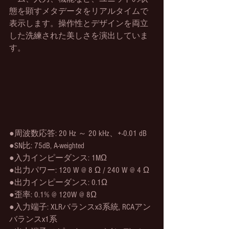
態を顕すメタデータをリアルタイムで
表示します。操作性とデザインを両立
した洗練された美しさを演出していま
す。
●周波数応答: 20 Hz ～ 20 kHz、+-0.01 dB
●SN比: 75dB, A-weighted
●入力インピーダンス: 1MΩ
●出力パワー: 120 W @ 8 Ω / 240 W @ 4 Ω
●出力インピーダンス: 0.1Ω
●歪率: 0.1% @ 120W @ 8Ω
●入力端子: XLRバランスx3系統, RCAアン
バランスx1系