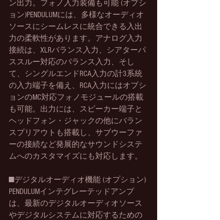
ン出力。フォノ入力装備も可能 (オプシ
ョン)PENDULUMには、多様なオーディオ
ソースにシームレスに統合できる入出
力の柔軟性があります。アナログ入力
接続は、XLRバランス入力、シアターパ
ススルー対応のバランス入力、そし
て、シングルエンドRCA入力の計3系統
の入力端子を備え、RCA入力にはオプシ
ョンのMC対応フォノモジュールの搭載
も可能。出力には、スピーカー端子と
ヘッドフォン・ジャックの他にバラン
スプリアウトも搭載し、サブウーファ
ーの接続など発展的なサウンドシステ
ムへのカスタマイズにも対応します。
■デジタルオーディオ機能 (オプション)
PENDULUMインテグレーテッドアンプ
は、最新のデジタルオーディオソース
やデジタルシステムに対応するための