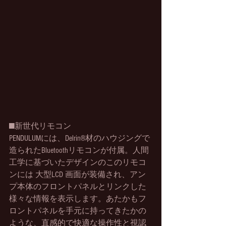
■新世代リモコン
PENDULUMには、Delrin®材のハウジングで
造られたBluetoothリモコンが付属。人間
工学に基づいたデザインのこのリモコ
ンには 大型LCD 画面が装備され、アン
プ本体のフロントパネルとリンクした
様々な情報を表示します。あたかもフ
ロントパネルを手元に持ってきたかの
ような、直感的で快適な操作性と視認