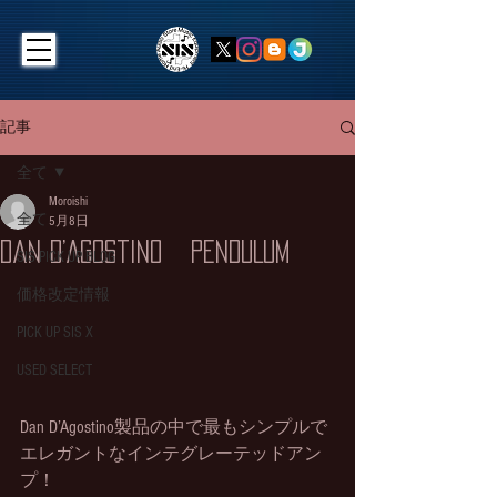
記事
全て
Moroishi
全て
5月8日
Dan D’Agostino PENDULUM
SIS PICK UP BLOG
価格改定情報
PICK UP SIS X
USED SELECT
Dan D’Agostino製品の中で最もシンプルで
エレガントなインテグレーテッドアン
プ！