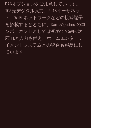
DACオプションをご用意しています。
TOS光デジタル入力、RJ45イーサネッ
ト、Wi-Fi ネットワークなどの接続端子
を搭載するとともに、Dan D’Agostino のコ
ンポーネントとしては初めてのeARC対
応 HDMI入力も備え、ホームエンターテ
イメントシステムとの統合も容易にし
ています。