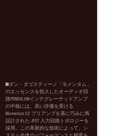
■ダン・ダゴスティーノ「モメンタム」
のエッセンスを投入したオーディオ回
路PENDULUMインテグレーテッドアンプ
の中核には、高い評価を受ける 
Momentum C2 プリアンプを基に巧みに再
設計された JFET 入力回路トポロジーを
採用。この革新的な技術によって、シ
ステム全体のパフォーマンスと精度を