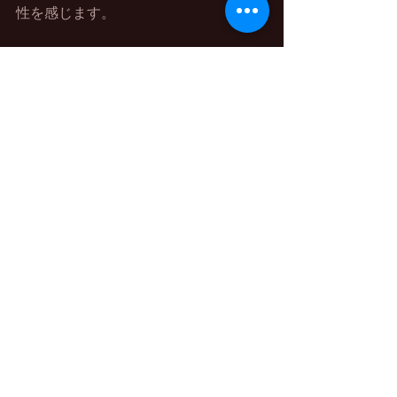
性を感じます。
これまでのDAGOSTINOのアンプとすれば
コンパクトなサイズになりますがしっ
つかりとした重量でその大部分が電源
部が占めている事もあり、駆動力は
DAGOSTINOならではともいえる強力な駆
動力を持っています。スピーカーが気
持ち良く鳴り生き生きとします。
これまでのMOMENTUMをはじめセパレー
トアンプとの印象の違いはセパレート
アンプはよりマッシブで低域が特に豊
かになりグイグイと勢いよく鳴らす印
象に比べて、今回のPENDULUMは中高域
の解像度が高く見通しやスケール感が
とても良く出ます。
音の立ち上がりも良くYG ACOUSTICSのス
ピーカーとの相性も抜群です。
PENDULUMは見通しの良さがとても上手