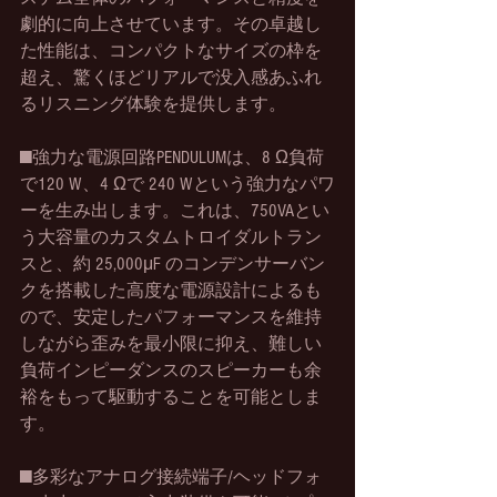
劇的に向上させています。その卓越し
た性能は、コンパクトなサイズの枠を
超え、驚くほどリアルで没入感あふれ
るリスニング体験を提供します。
■強力な電源回路PENDULUMは、8 Ω負荷
で120 W、4 Ωで 240 Wという強力なパワ
ーを生み出します。これは、750VAとい
う大容量のカスタムトロイダルトラン
スと、約 25,000μF のコンデンサーバン
クを搭載した高度な電源設計によるも
ので、安定したパフォーマンスを維持
しながら歪みを最小限に抑え、難しい
負荷インピーダンスのスピーカーも余
裕をもって駆動することを可能としま
す。
■多彩なアナログ接続端子/ヘッドフォ