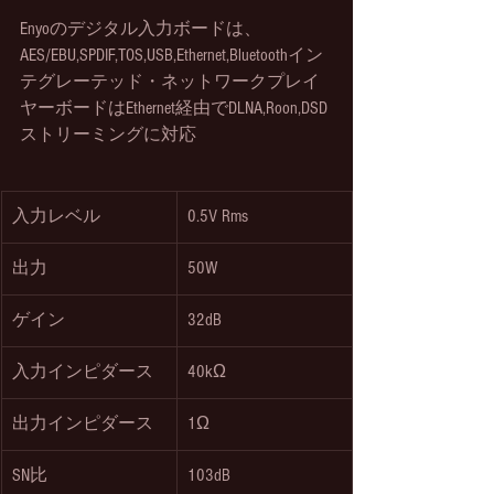
Enyoのデジタル入力ボードは、
AES/EBU,SPDIF,TOS,USB,Ethernet,Bluetoothイン
テグレーテッド・ネットワークプレイ
ヤーボードはEthernet経由でDLNA,Roon,DSD
ストリーミングに対応
入力レベル
0.5V Rms
出力
50W
ゲイン
32dB
入力インピダース
40kΩ
出力インピダース
1Ω
SN比
103dB