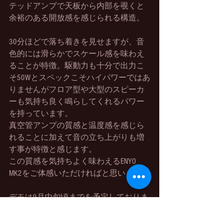
テッドアンプで天板から内部を覗くと
余裕のある開放感を感じられる構造。
30分ほどで落ち着きを見せますが、音
色的には滑らかでスケール感を味わえ
ることが特徴。駆動力も十分で出力こ
そ50Wとスペックこそハイパワーではあ
りませんがフロア型や大型のスピーカ
ーも気持ち良く鳴らしてくれるパワー
を持っています。
真空管アンプの質感と温度感を感じら
れることに加えて音の立ち上がりも増
す事が特徴と感じます。
この質感を気持ちよく味わえるENYO 
MK2をご体感いただければと思います。
デモは9月中旬頃までを予定しておりま
す。