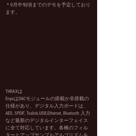
＊9月中旬頃までのデモを予定しており
ます。
THRAXは
EnyoはDACモジュールの搭載か非搭載の
仕様があり、デジタル入力ボードは、
AES, SPDIF, Toslink,USB,Ethernet, Bluetooth 入力
など最新のデジタルインターフェイス
に全て対応しています。各種のフィル
ターとアップサンプルアルゴリズムを