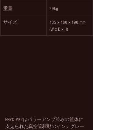
重量
29kg
サイズ
435 x 480 x 190 mm  
(W x D x H)
ENYO MK2はパワーアンプ並みの筐体に
支えられた真空管駆動のインテグレー