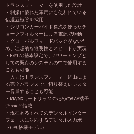
トランスフォーマーを使用した設計
・制振に優れた軍用にも使われている
伝送五極管を採用
・シリコンカーバイド整流を使ったチ
ョークフィルターによる電源で駆動
・グローバルフィードバックがないた
め、理想的な透明性とスピードが実現
・ENYOの基本設定で、パワーアンプと
しての既存のシステムの中で使用する
ことも可能
・入力はトランスフォーマー経由によ
る完全バランスで、切り替えレジスタ
ー音量することも可能
・MM/MCカートリッジのためのRIAA端子
(Phono EQ搭載)
・現在あるすべてのデジタルインター
フェースに対応するデジタル入力ボー
ド(DAC搭載モデル)