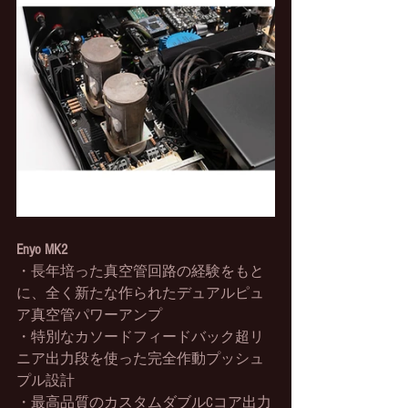
Enyo MK2
・長年培った真空管回路の経験をもと
に、全く新たな作られたデュアルピュ
ア真空管パワーアンプ
・特別なカソードフィードバック超リ
ニア出力段を使った完全作動プッシュ
プル設計
・最高品質のカスタムダブルCコア出力