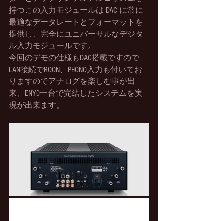
持つこの入力モジュールは DAC に常に
最適なデータレートとフォーマットを
提供し、完全にユニバーサルなデジタ
ル入力モジュールです。
今回のデモの仕様もDAC搭載ですので
LAN接続でROON、PHONO入力も付いてお
りますのでアナログを楽しむ事が出
来、ENYO一台で完結したシステムを実
現が出来ます。