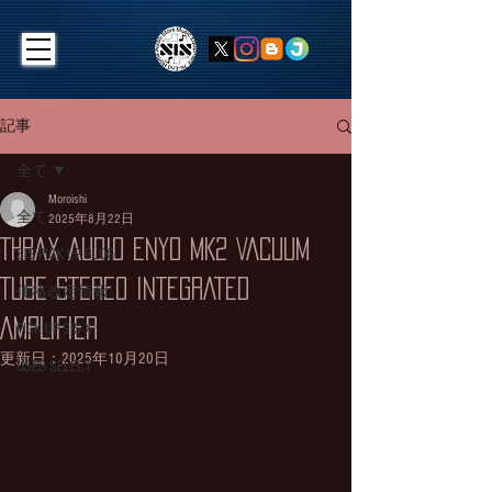
記事
全て
Moroishi
全て
2025年8月22日
THRAX AUDIO ENYO MK2 VACUUM
SIS PICK UP BLOG
TUBE STEREO INTEGRATED
価格改定情報
AMPLIFIER
PICK UP SIS X
更新日：
2025年10月20日
USED SELECT