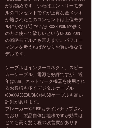
がお勧めです。いわばエントリーモデ
ルのコンセントですが上質な金メッキ
が施されたこのコンセントは上位モデ
ルにかなり近づいたCROSS POINTの多く
の方に使って欲しいというCROSS POINT
の戦略モデルとも言えます。パフォー
マンスを考えればかなりお買い得なモ
デルです。
ケーブルはインターコネクト、スピー
カーケーブル、電源も好評ですが、近
年はUSB、ネットワーク機器を使用され
るお客様も多くデジタルケーブル
(COAX/AESEBU/BNC)やUSBケーブルも高い
評判があります。
ブレーカーやFUSEもラインナップされ
ており、製品自体は地味ですが効果は
とても高く驚く程の改善度がありま