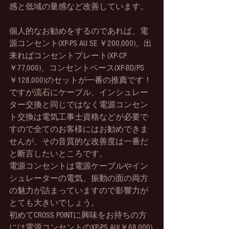
感と低域の量感など改善しています。
個人的なお勧めをするのであれば、電
源コンセント(XP-PS AU SE ￥200,000)、出
来ればコンセントプレート(XP-CP 
￥77,000)、コンセントベース(XP-BD/PS 
￥128,000)のセットが一番の推薦です！
ですが流石にケーブル、インシュレー
ター交換と同じではなく電源コンセン
ト交換は電気工事士資格などが必要で
すので全てのお客様にはお勧めできま
せんが、その音質的な改善度は一番だ
と断言したいところです。
電源コンセントは電源ケーブルやイン
シュレーターの電気、振動の面の両方
の魅力が詰まっていますので影響力が
とても大きいでしょう。
初めてCROSS POINTに興味をお持ちの方
には電源コンセントのXP-PS AU(￥68,000)