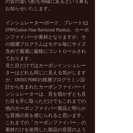
の音の違い(差)も明確にあるという事も
お知らせいたします。
インシュレーター(ボード、プレート)は
CFRP(Carbon Fiber Reinforced Plastics)、カーボ
ンファイバーが素材となりますが、そ
の積層プログラムはモデル毎にサイズ
含めて最適に厳格にコントロールされ
ております。
見た目だけではカーボンインシュレー
ターはどれも同じに見える気がします
が、CROSS POINTの積層プログラミン設
計から生まれたカーボンファイバーイ
ンシュレーターは、音を聴かずとも見
た目も手に取っただけでもこれまでの
他のカーボンファイバー製品と明らか
な質感の差を感じられると思います。
これまでの「カーボンファイバー」の
素材だけを使用した製品の音質のよう