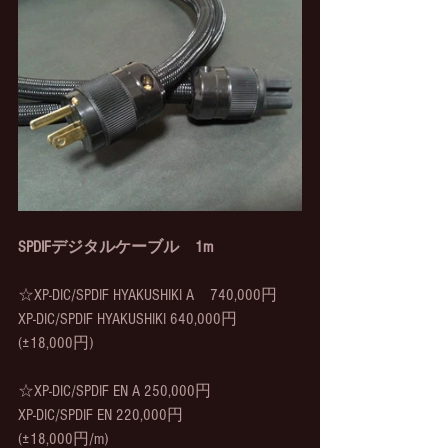
SPDIFデジタルケーブル　1m
☆XP-DIC/SPDIF HYAKUSHIKI A　740,000円
XP-DIC/SPDIF HYAKUSHIKI 640,000円
(±18,000円)
☆XP-DIC/SPDIF EN A 250,000円
XP-DIC/SPDIF EN 220,000円
(±18,000円/m)