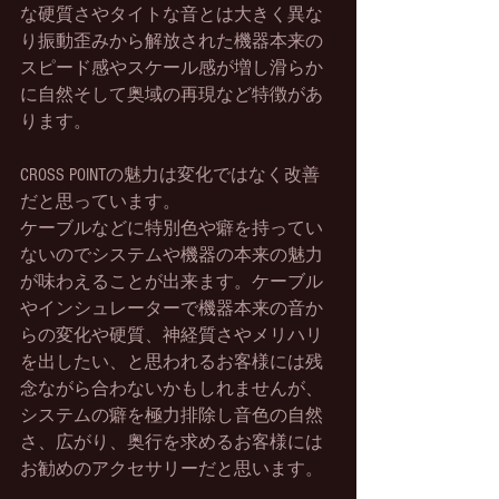
な硬質さやタイトな音とは大きく異な
り振動歪みから解放された機器本来の
スピード感やスケール感が増し滑らか
に自然そして奥域の再現など特徴があ
ります。
CROSS POINTの魅力は変化ではなく改善
だと思っています。
ケーブルなどに特別色や癖を持ってい
ないのでシステムや機器の本来の魅力
が味わえることが出来ます。ケーブル
やインシュレーターで機器本来の音か
らの変化や硬質、神経質さやメリハリ
を出したい、と思われるお客様には残
念ながら合わないかもしれませんが、
システムの癖を極力排除し音色の自然
さ、広がり、奥行を求めるお客様には
お勧めのアクセサリーだと思います。