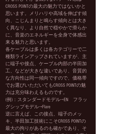
CROSS POINTの最大の魅力ではないかと
思います。メリハリや高域を伸ばす傾
向、こじんまりと鳴らす傾向とは大き
く異なり、より自然で穏やかで滑らか
に、音楽のエネルギーを全身で体感出
来る魅力と思います。
各ケーブルは多くは各カテゴリーで二
種類ラインアップされていますが、主
に端子や接点、ケーブル内部の半田加
工、などが大きな違いであり、音質的
な方向性は同一傾向ですので、価格帯
でお選びいただいてもCROSS POINTの魅
力は充分味わえるものです。
(例)：スタンダードモデル→EN　フラッ
グシップモデル→Flare
逆に言えば、この接点、端子のメッ
キ、半田加工技術にこそCROSS POINTの
最大の拘りがあるのも確かであり、そ