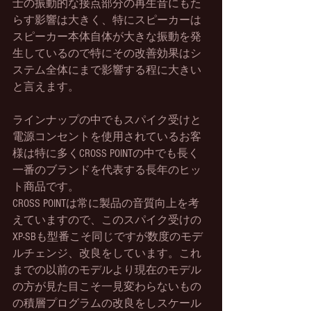
士の振動的な接点部分の再生音にもた
らす影響は大きく、
特にスピーカーは
スピーカー本体自体が大きな振動を発
生しているので特にその改善効果はシ
ステム全体にまで影響する程に大きい
と言えます。
ラインナップの中でもスパイク受けと
電源コンセントを使用されているお客
様は特に多くCROSS POINTの中でも長く
一番のブランドを代表する長年のヒッ
ト商品です。
CROSS POINTは常に製品の音質向上を考
えていますので、このスパイク受けの
XP-SBも型番こそ同じですが数度のモデ
ルチェンジ、改良をしています。これ
までの以前のモデルより現在のモデル
の方が見た目こそ一見変わらないもの
の積層プログラムの改良をしスケール