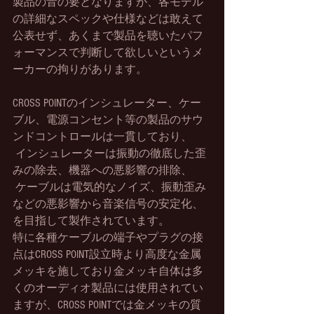
製品の音の要となりますが、各モデル
の詳細なスペックや仕様などは敢えて
公表せず、あくまで製品を聴いたパフ
ォーマンスで判断して欲しいというメ
ーカーの拘りがあります。
CROSS POINTのインシュレーター、ケー
ブル、電源コンセント等の製品のサウ
ンドコントロールは一貫しており、
インシュレーターは振動の徹底した歪
みの除去、機器への悪影響の排除、
ケーブルは電気的なノイズ、振動歪み
などの悪影響から音楽信号の安定化、
を目指して製作されています。
特に各種ケーブルの端子やプラグの接
点はCROSS POINT設立時より高度な金属
メッキを施しており金メッキ自体は多
くのオーディオ製品には使用されてい
ますが、CROSS POINTでは金メッキの質