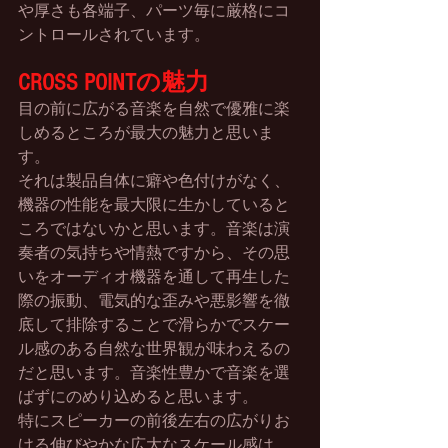
や厚さも各端子、パーツ毎に厳格にコ
ントロールされています。
CROSS
POINTの魅力
目の前に広がる音楽を自然で優雅に楽
しめるところが最大の魅力と思いま
す。
それは製品自体に癖や色付けがなく、
機器の性能を最大限に生かしていると
ころではないかと思います。音楽は演
奏者の気持ちや情熱ですから、その思
いをオーディオ機器を通して再生した
際の振動、電気的な歪みや悪影響を徹
底して排除することで滑らかでスケー
ル感のある自然な世界観が味わえるの
だと思います。音楽性豊かで音楽を選
ばずにのめり込めると思います。
特にスピーカーの前後左右の広がりお
ける伸びやかな広大なスケール感は