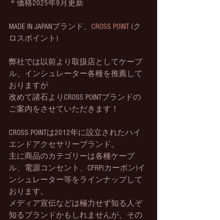
＊価格2025年9月更新
MADE IN JAPANブランド、
CROSS POINT
 (ク
ロスポイント)
弊社では以前より取扱店としてケーブ
ル、インシュレーター各種を推薦して
おりますが
改めて諸石よりCROSS POINTブランドの
ご案内をさせていただきます！
CROSS POINTは2012年に設立されたハイ
エンドアクセサリーブランド。
主に商品のカテゴリーは各種ケーブ
ル、電源コンセント、CFRP(カーボン)イ
ンシュレーター等をラインナップして
おります。
メディア宣伝などは極力せず知る人ぞ
知るブランドかもしれませんが、その