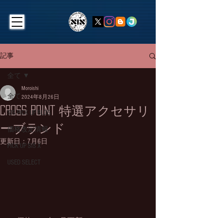
記事
全て
Moroishi
全て
2024年8月26日
CROSS POINT 特選アクセサリ
SIS PICK UP BLOG
ーブランド
価格改定情報
更新日：
7月6日
PICK UP SIS X
USED SELECT