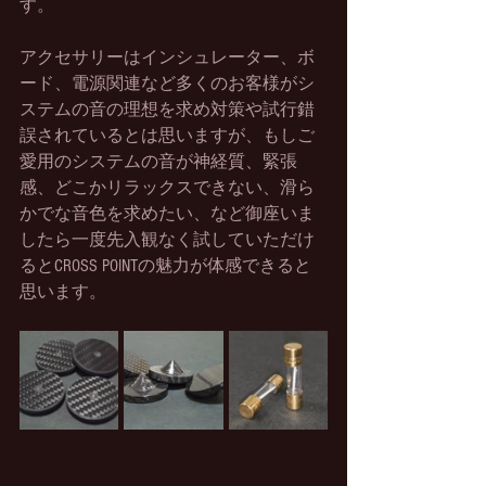
す。
アクセサリーはインシュレーター、ボ
ード、電源関連など多くのお客様がシ
ステムの音の理想を求め対策や試行錯
誤されているとは思いますが、もしご
愛用のシステムの音が神経質、緊張
感、どこかリラックスできない、滑ら
かでな音色を求めたい、など御座いま
したら一度先入観なく試していただけ
るとCROSS POINTの魅力が体感できると
思います。