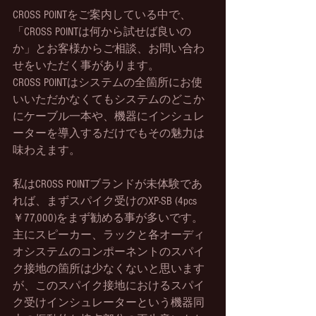
CROSS POINTをご案内している中で、
「CROSS POINTは何から試せば良いの
か」とお客様からご相談、お問い合わ
せをいただく事があります。
CROSS POINTはシステムの全箇所にお使
いいただかなくてもシステムのどこか
にケーブル一本や、機器にインシュレ
ーターを導入するだけでもその魅力は
味わえます。
私はCROSS POINTブランドが未体験であ
れば、まずスパイク受けのXP-SB (4pcs 
￥77,000)をまず勧める事が多いです。
主にスピーカー、ラックと各オーディ
オシステムのコンポーネントのスパイ
ク接地の箇所は少なくないと思います
が、このスパイク接地におけるスパイ
ク受けインシュレーターという機器同