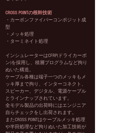
CROSS POINTの根幹技術
・カーボンファイバーコンポジット成
型
・メッキ処理
・ターミネイト処理
インシュレーターはCFRP(ドライカーボ
ン)を採用し、積層プログラムなど拘り
ぬいた構造。
ケーブル各種は端子一つのメッキもメ
ッキ厚まで拘り、インターコネクト、
スピーカー、デジタル、電源ケーブル
とラインナップされています。
全モデル製品の出荷時にはエンジニア
自らチェックをし出荷されます。
またCROSS POINTはケーブルメッキ処理
や半田処理など拘りぬいた加工技術が