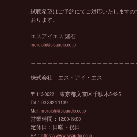
試聴希望はご予約にてご対応いたしますの
おります。
エスアイエス 諸石
moroishi@sisaudio.co.jp
＿＿＿＿＿＿＿＿＿＿＿＿＿＿＿＿＿＿＿
株式会社　エス・アイ・エス
〒113-0022　東京都文京区千駄木5-42-5
Tel：03-3824-1139
Mail: 
moroishi@sisaudio.co.jp
営業時間：12:00-19:00
定休日：日曜・祝日
HP：
https://www.sisaudio.co.jp