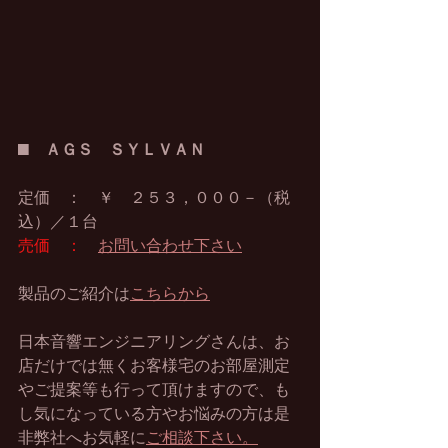
■　
ＡＧＳ　ＳＹＬＶＡＮ
定価　：　￥　２５３，０００－（税
込）／１台
売価　：
お問い合わせ下さい
製品のご紹介は
こちらから
日本音響エンジニアリングさんは、お
店だけでは無くお客様宅のお部屋測定
やご提案等も行って頂けますので、も
し気になっている方やお悩みの方は是
非弊社へお気軽に
ご相談下さい。