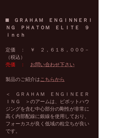
■　
ＧＲＡＨＡＭ　ＥＮＧＩＮＮＥＲＩ
ＮＧ　ＰＨＡＴＯＭ　ＥＬＩＴＥ　９ 
ｉｎｃｈ
定価　：　￥　２，６１８，０００－
（税込）
売価　：
お問い合わせ下さい
製品のご紹介は
こちらから
＜　ＧＲＡＨＡＭ　ＥＮＧＩＮＥＥＲ
ＩＮＧ　＞のアームは、ピボットハウ
ジングを含む中心部分の剛性が非常に
高く内部配線に銀線を使用しており、
フォーカスが良く低域の粒立ちが良い
です。