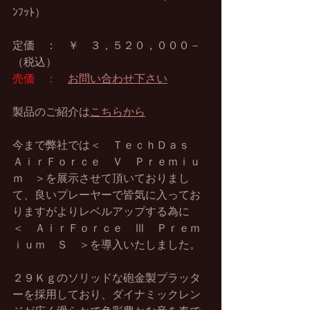
ﾝﾌｯﾄ）
定価　：　￥　３，５２０，０００－
（税込）
売価　：　
お問い合わせ下さい
製品のご紹介は
こちらから
今まで弊社では＜　ＴｅｃｈＤａｓ　
ＡｉｒＦｏｒｃｅ　Ｖ　Ｐｒｅｍｉｕ
ｍ　＞を展示させて頂いておりまし
て、良いプレーヤーで皆気に入ってお
りますがよりレベルアップする為に
＜　ＡｉｒＦｏｒｃｅ　Ⅲ　Ｐｒｅｍ
ｉｕｍ　Ｓ　＞を導入いたしました。
２９Ｋｇのソリッドな砲金製プラッタ
ーを採用しており、ダイナミックレン