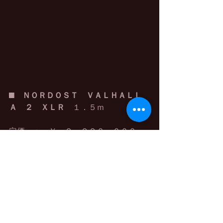
■　
ＮＯＲＤＯＳＴ　ＶＡＬＨＡＬＬ
Ａ　２　ＸＬＲ
　１．５ｍ
定価　：　￥　２，２２０，０００－
（税込）／１ペア
売価　：
お問い合わせ下さい
製品のご紹介は
こちらから