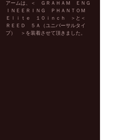
アームは、＜　ＧＲＡＨＡＭ　ＥＮＧ
ＩＮＥＥＲＩＮＧ　ＰＨＡＮＴＯＭ　
Ｅｌｉｔｅ　１０ｉｎｃｈ　＞と＜　
ＲＥＥＤ　５Ａ（ユニバーサルタイ
プ）　＞を装着させて頂きました。