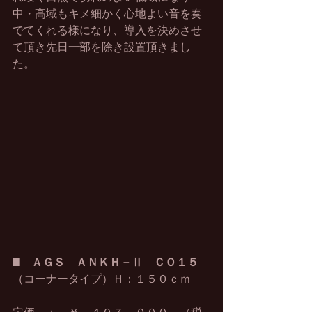
中・高域もキメ細かく心地よい音を奏
でてくれる様になり、導入を決めさせ
て頂き先日一部を除き設置頂きまし
た。
■　
ＡＧＳ　ＡＮＫＨ－Ⅱ　ＣＯ１５
（コーナータイプ）Ｈ：１５０ｃｍ