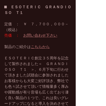
■　
ＥＳＯＴＥＲＩＣ　ＧＲＡＮＤＩＯ
ＳＯ　Ｔ１
定価　：　￥　７，７００，０００－
（税込）
売価　：
お問い合わせ下さい
製品のご紹介は
こちらから
ＥＳＯＴＥＲＩＣ創立３５周年を記念
して製作されました＜　ＧＲＡＮＤＩ
ＯＳＯ　Ｔ１　＞、６月下旬に行わせ
て頂きました試聴会に参加されました
お客様からも大変ご好評頂き、弊社で
も色々試させて頂いて情報量多く厚み
や躍動感が有り音場も広く出ており凄
く良い製品の１つで、これは良いグレ
ードアップになると導入を決めさせて