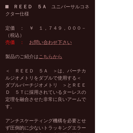
■　
ＲＥＥＤ　５Ａ
　ユニバーサルコネ
クター仕様
定価　：　￥　１，７４９，０００－
（税込）
売価　：
お問い合わせ下さい
製品のご紹介は
こちらから
＜　ＲＥＥＤ　５Ａ　＞は、バーチカ
ルジオメトリをダブルで使用する＜　
ダブルバーチジオメトリ　＞とＲＥＥ
Ｄ　５Ｔに採用されているターレスの
定理を融合させた非常に良いアームで
す。
アンチスケーティング機構を必要とせ
ず圧倒的に少ないトラッキングエラー