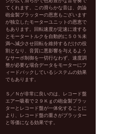
ジが広く滑らかで色彩豊かな音を奏で
てくれます。この滑らかな音は、勿論
砲金製プラッターの恩恵もございます
が独立したモーターユニットの恩恵で
もあります。回転速度が定速に達する
とモータートルクを自動的に５０％未
満へ減少させ回転を維持するだけの役
割となり、音質に悪影響を与えるよう
なサーボ制御を一切行なわず、速度調
整が必要な場合データをモーターにフ
ィードバックしているシステムの効果
でもあります。
Ｓ／Ｎが非常に良いのは、レコード盤
エアー吸着で２９Ｋｇの砲金製プラッ
ターとレコード盤が一体化することに
より、レコード盤の重さがプラッター
と等価になる効果です。