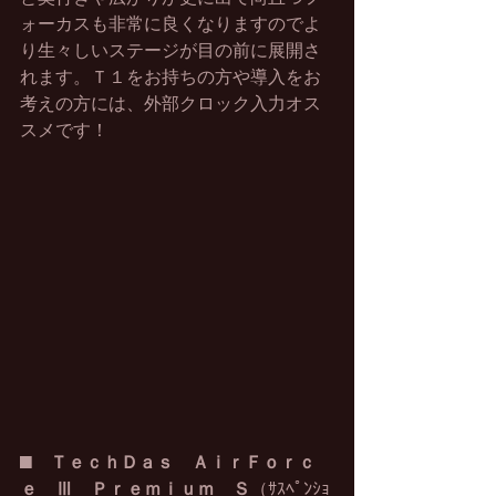
ォーカスも非常に良くなりますのでよ
り生々しいステージが目の前に展開さ
れます。Ｔ１をお持ちの方や導入をお
考えの方には、外部クロック入力オス
スメです！
■　
ＴｅｃｈＤａｓ　ＡｉｒＦｏｒｃ
ｅ　Ⅲ　Ｐｒｅｍｉｕｍ　Ｓ
（ｻｽﾍﾟﾝｼｮ