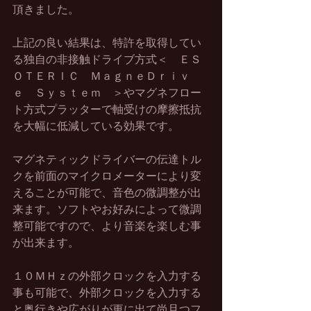
頂きました。
上記の良い結果は、特許を取得してい
る独自の非接触ドライブ方式＜　ＥＳ
ＯＴＥＲＩＣ　ＭａｇｎｅＤｒｉｖ
ｅ　Ｓｙｓｔｅｍ　＞やマグネフロー
ト方式プラッターで軸受けの摩擦抵抗
を大幅に低減している効果です。
マグネティックドライバーの伝達トル
クを前面のマイクロメーターにより変
えることが可能で、音色の微調整が出
来ます。ソフトやお好みによって微調
整可能ですので、より音楽を楽しむ事
が出来ます。
１０ＭＨｚの外部クロックを入力する
事も可能で、外部クロックを入力する
と奥行きや広がりが更に出て尚且つフ