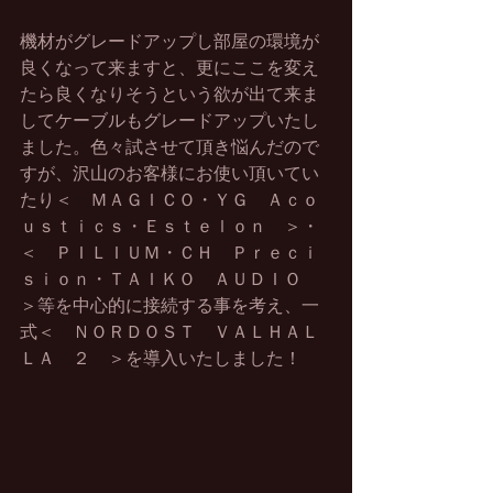
機材がグレードアップし部屋の環境が
良くなって来ますと、更にここを変え
たら良くなりそうという欲が出て来ま
してケーブルもグレードアップいたし
ました。色々試させて頂き悩んだので
すが、沢山のお客様にお使い頂いてい
たり＜　ＭＡＧＩＣＯ・ＹＧ　Ａｃｏ
ｕｓｔｉｃｓ・Ｅｓｔｅｌｏｎ　＞・
＜　ＰＩＬＩＵＭ・ＣＨ　Ｐｒｅｃｉ
ｓｉｏｎ・ＴＡＩＫＯ　ＡＵＤＩＯ　
＞等を中心的に接続する事を考え、一
式＜　ＮＯＲＤＯＳＴ　ＶＡＬＨＡＬ
ＬＡ　２　＞を導入いたしました！