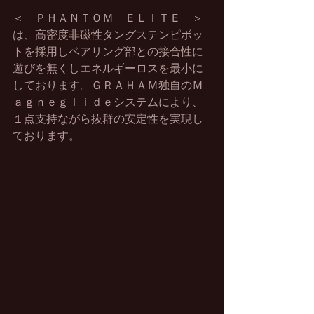
＜　ＰＨＡＮＴＯＭ　ＥＬＩＴＥ　＞
は、高密度非磁性タングステンピボッ
トを採用しベアリング部との接合性に
遊びを無くしエネルギーロスを最小に
しております。ＧＲＡＨＡＭ独自のＭ
ａｇｎｅｇｌｉｄｅシステムにより、
１点支持ながら抜群の安定性を実現し
ております。