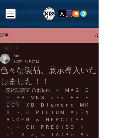
記事
全て
Sato
全て
2023年10月21日
色々な製品、展示導入いた
SIS PICK UP BLOG
しました！！
価格改定情報
弊社試聴室では現在、＜　ＭＡＧＩＣ
PICK UP SIS X
Ｏ　Ｓ３　ＭＫ３　＞・＜　ＥＳＴＥ
USED SELECT
ＬＯＮ　ＸＢ　Ｄｉａｍｏｎｄ　ＭＫ
Ⅱ　＞、＜　ＰＩＬＩＵＭ　ＡＬＥＸ
ＡＮＤＥＲ　＆　ＨＥＲＣＵＬＥＳ　
＞、＜　ＣＨ　ＰＲＥＣＩＳＯＩＮ　
Ｃ１．２　＞、＜　ＴＡＩＫＯ　ＡＵ