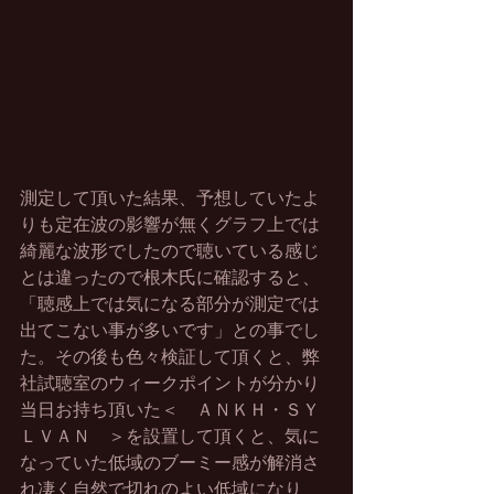
測定して頂いた結果、予想していたよ
りも定在波の影響が無くグラフ上では
綺麗な波形でしたので聴いている感じ
とは違ったので根木氏に確認すると、
「聴感上では気になる部分が測定では
出てこない事が多いです」との事でし
た。その後も色々検証して頂くと、弊
社試聴室のウィークポイントが分かり
当日お持ち頂いた＜　ＡＮＫＨ・ＳＹ
ＬＶＡＮ　＞を設置して頂くと、気に
なっていた低域のブーミー感が解消さ
れ凄く自然で切れのよい低域になり