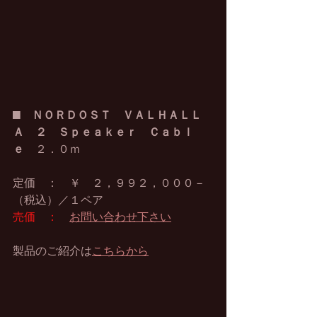
■　
ＮＯＲＤＯＳＴ　ＶＡＬＨＡＬＬ
Ａ　２　Ｓｐｅａｋｅｒ　Ｃａｂｌ
ｅ
　２．０ｍ
定価　：　￥　２，９９２，０００－
（税込）／１ペア
売価　：
お問い合わせ下さい
製品のご紹介は
こちらから