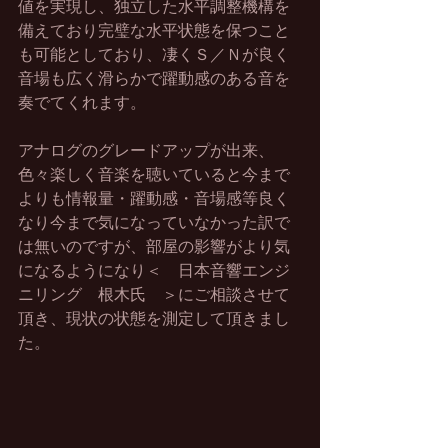
値を実現し、独立した水平調整機構を
備えており完璧な水平状態を保つこと
も可能としており、凄くＳ／Ｎが良く
音場も広く滑らかで躍動感のある音を
奏でてくれます。
アナログのグレードアップが出来、
色々楽しく音楽を聴いていると今まで
よりも情報量・躍動感・音場感等良く
なり今まで気になっていなかった訳で
は無いのですが、部屋の影響がより気
になるようになり＜　日本音響エンジ
ニリング　根木氏　＞にご相談させて
頂き、現状の状態を測定して頂きまし
た。