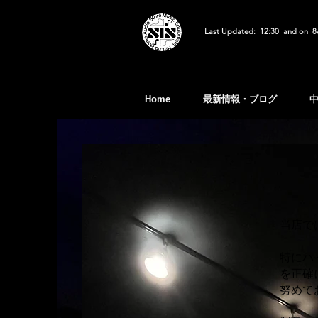
Last Updated: 12:30 and on 8
Home
最新情報・ブログ
当店で
特にハ
を正確
努めて