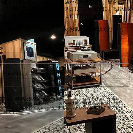
元箱をお持ちでない場合は、当店から輸送箱をご手配させて頂
た、大型で重量のある製品につきましては、出張によるお引取
ておりますので、お気軽にお申し付けください。
や下取りをご検討の際は、どうぞお気軽にご相談ください。
姓
名
メールアドレス
買取をご希望の製品につきまして、メーカー名およびモデル名を
お知らせください。 あわせて、製品の状態や付属品の有無、ご住
所・ご連絡先をお伝えいただけますと、よりスムーズにご案内が
可能です。