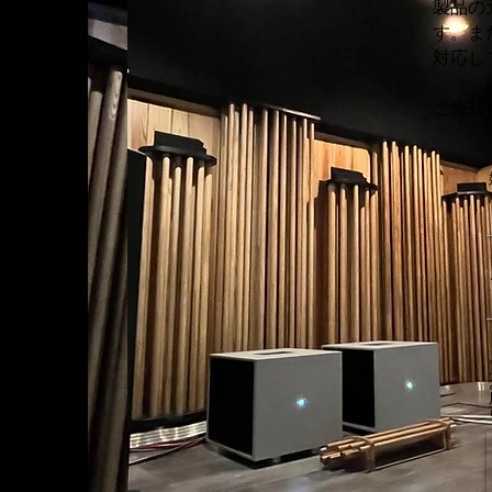
製品の
す。ま
対応し
ご売却