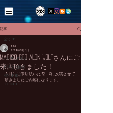
記事
全て
Sato
全て
2024年9月6日
Magico CEO ALON WOLFさんにご
SIS PICK UP BLOG
来店頂きました！
価格改定情報
３月にご来店頂いた際、Xに投稿させて
PICK UP SIS X
頂きましたご内容になります。
USED SELECT