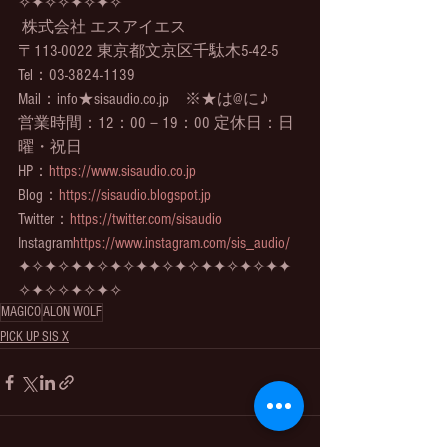
✧✦✧✧✦✧✦✧
 株式会社 エスアイエス 
〒113-0022 東京都文京区千駄木5-42-5 
Tel：03-3824-1139 
Mail：info★sisaudio.co.jp　※★は@に♪ 
営業時間：12：00－19：00 定休日：日
曜・祝日
HP：
https://www.sisaudio.co.jp
Blog：
https://sisaudio.blogspot.jp
Twitter：
https://twitter.com/sisaudio
Instagram
https://www.instagram.com/sis_audio/
✦✧✦✧✦✦✧✦✧✦✦✧✦✧✦✦✧✦✧✦✦
✧✦✧✧✦✧✦✧
MAGICO
ALON WOLF
PICK UP SIS X