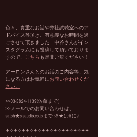
色々、貴重なお話や弊社試聴室へのア
ドバイス等頂き、有意義なお時間を過
ごさせて頂きました！中谷さんがイン
スタグラムにも投稿して頂いておりま
すので、
こちら
も是非ご覧ください！
アーロンさんとのお話のご内容等、気
になる方はお気軽に
お問い合わせくだ
さい。
>>03-3824-1139(佐藤まで）
>>メールでのお問い合わせは、
satoh★sisaudio.co.jpまで ※★は@に♪
✦✧✦✧✦✦✧✦✧✦✦✧✦✧✦✦✧✦✧✦✦