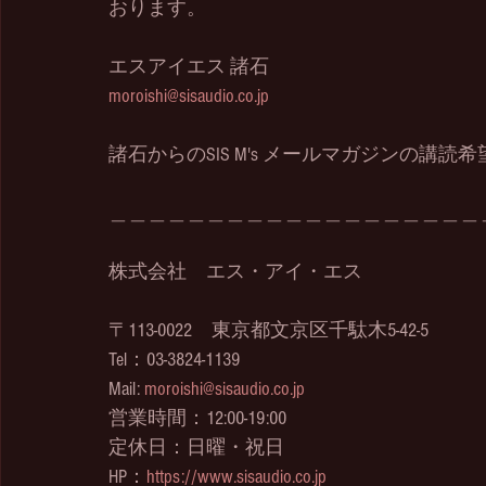
おります。
エスアイエス 諸石
moroishi@sisaudio.co.jp
諸石からのSIS M's メールマガジンの講読希
＿＿＿＿＿＿＿＿＿＿＿＿＿＿＿＿＿＿＿
株式会社　エス・アイ・エス
〒113-0022　東京都文京区千駄木5-42-5
Tel：03-3824-1139
Mail: 
moroishi@sisaudio.co.jp
営業時間：12:00-19:00
定休日：日曜・祝日
HP：
https://www.sisaudio.co.jp