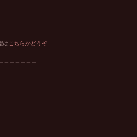
望は
こちらかどうぞ
＿＿＿＿＿＿＿