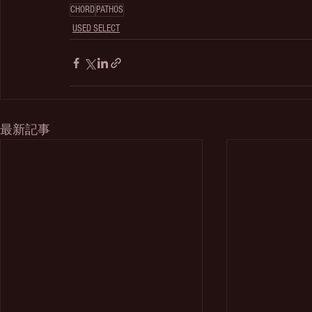
CHORD
PATHOS
USED SELECT
最新記事