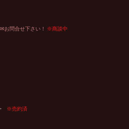
✉お問合せ下さい！
※商談中
0→　
※売約済