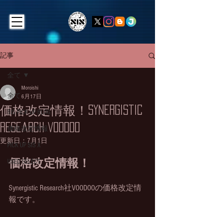
記事
全て
Moroishi
全て
6月17日
価格改定情報！Synergistic
SIS PICK UP BLOG
Research VOODOO
価格改定情報
更新日：
7月1日
PICK UP SIS X
価格改定情報！
USED SELECT
Synergistic Research社VOODOOの価格改定情
報です。