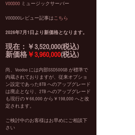
VOODOO
 ミュージックサーバー
VOODOOレビュー記事は
こちら
2026年7月1日より新価格となります。
現在：￥3,520,000(税込)
新価格
￥3,960,000
(税込)
尚、Voodoo には内部SSD500GB が標準で
内蔵されておりますが、従来オプショ
ン設定であった8TB へのアップグレード
は廃⽌となり、2TB へのアップグレード
も現⾏の￥66,000 から￥198,000 へと改
定されます。
ご検討中のお客様はお早めにご相談下
さい