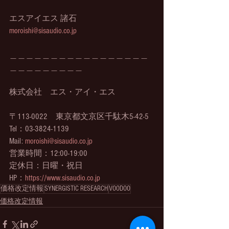
エスアイエス 諸石
moroishi@sisaudio.co.jp
＿＿＿＿＿＿＿＿＿＿＿＿＿＿＿＿＿
＿＿＿＿＿＿＿＿＿
株式会社　エス・アイ・エス
〒113-0022　東京都文京区千駄木5-42-5
Tel：03-3824-1139
Mail: 
moroishi@sisaudio.co.jp
営業時間：12:00-19:00
定休日：日曜・祝日
HP：
https://www.sisaudio.co.jp
価格改定情報
SYNERGISTIC RESEARCH
VOODOO
価格改定情報