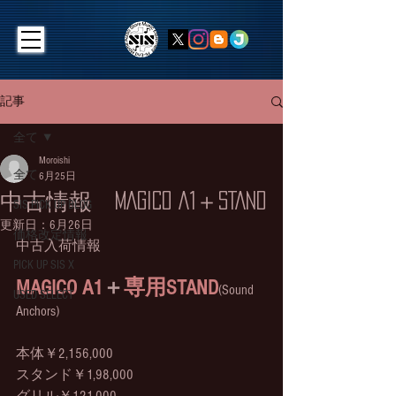
記事
全て
Moroishi
全て
6月25日
中古情報 MAGICO A1＋STAND
SIS PICK UP BLOG
更新日：
6月26日
価格改定情報
中古入荷情報
PICK UP SIS X
MAGICO A1
＋
専用STAND
(Sound 
USED SELECT
Anchors) 
本体￥2,156,000
スタンド￥1,98,000