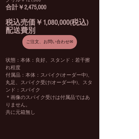
グリル￥121,000
合計￥2,475,000
税込売価￥1,080,000(税込) 
配送費別
ご注文、お問い合わせ✉
状態：本体：良好、スタンド：若干擦
れ程度
付属品：本体：スパイク(オーダー中)、
丸足、スパイク受け(オーダー中)、スタ
ンド：スパイク
＊画像のスパイク受けは付属品ではあ
りません。
共に元箱無し