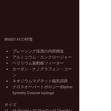
MAGICO A1の特徴
ブレーシング採用の内部構造
アルミニウム・エンクロージャー
ベリリウム振動板ツィーター
カーボン・ナノグラフェン・コー
ン
ネオジウムマグネット磁気回路
クロスオーバートポロジー(Elliptical 
Symmetry Crossover topology)
サイズ
A1
：39.48cm(H) x 30.29cm(D) x 21.59cm(W) / 